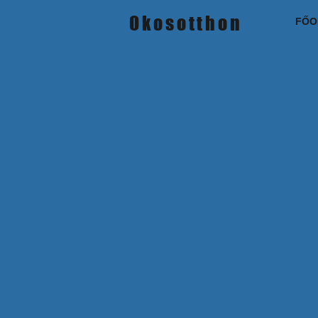
Okosotthon
FŐO
Áruház
/
Tuya (Smart Life) eszközök (WIFI / Zigbee)